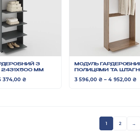
РДЕРОБНИЙ З
МОДУЛЬ ГАРДЕРОБНИ
 2431Х500 ММ
ПОЛИЦЯМИ ТА ШТАГ
2431Х500 ММ
Діапазон цін: від 4 152,00 ₴ до 5 374,00 
Д
5 374,00
₴
3 596,00
₴
–
4 952,00
₴
1
2
→