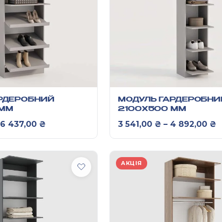
РДЕРОБНИЙ
МОДУЛЬ ГАРДЕРОБНИ
 ММ
2100Х500 ММ
Діапазон цін: від 4 847,00 ₴ до 6 437,0
Д
6 437,00
₴
3 541,00
₴
–
4 892,00
₴
АКЦІЯ