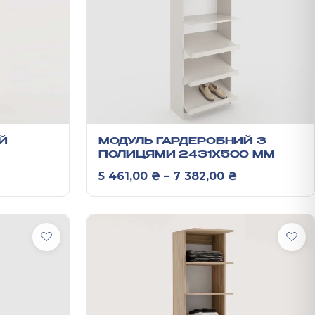
Й
МОДУЛЬ ГАРДЕРОБНИЙ З
ПОЛИЦЯМИ 2431Х500 ММ
0 ₴
іапазон цін: від 3 541,00 ₴ до 4 892,00 ₴
Діапазон цін
5 461,00
₴
–
7 382,00
₴