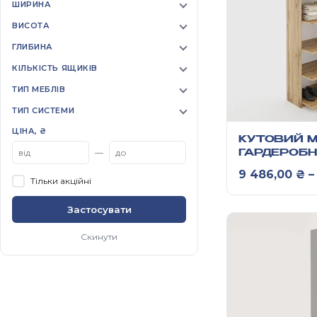
ШИРИНА
ВИСОТА
ГЛИБИНА
КІЛЬКІСТЬ ЯЩИКІВ
ТИП МЕБЛІВ
ТИП СИСТЕМИ
ЦІНА, ₴
КУТОВИЙ 
—
ГАРДЕРОБ
2431Х900
9 486,00
₴
–
ММ/2431Х
Тільки акційні
Застосувати
Скинути