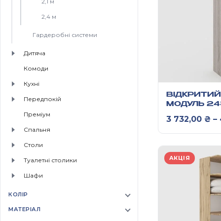
2,1 м
2,4 м
Гардеробні системи
Дитяча
Комоди
Кухнi
ВІДКРИТИЙ
Передпокій
МОДУЛЬ 24
ДВОМА ВІД
Преміум
3 732,00
₴
–
ВІШАЛОК
Спальня
Столи
АКЦІЯ
Туалетні столики
Шафи
КОЛІР
МАТЕРІАЛ