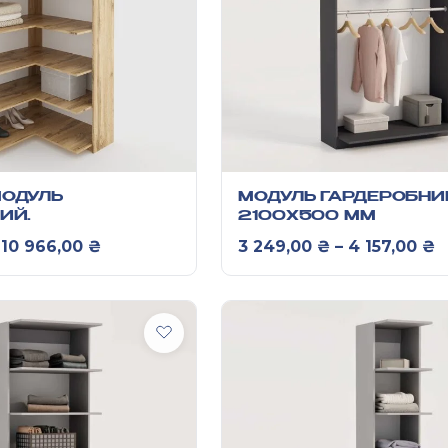
МОДУЛЬ
МОДУЛЬ ГАРДЕРОБНИ
НИЙ
2100Х500 ММ
Х900
Діапазон цін: від 9 486,00 ₴ до 10 966
Д
10 966,00
₴
3 249,00
₴
–
4 157,00
₴
1000Х1000ММ