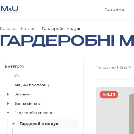
Перейти до вмісту
Головна
Головна
Каталог
Гардеробні модулі
ГАРДЕРОБНІ М
КАТЕГОРІЇ
Показано 1–12 із 17
Усі
Акційні пропозиції
Вiтальня
АКЦІЯ
Ванна кiмната
Гардеробнi системи
Гардеробні модулі