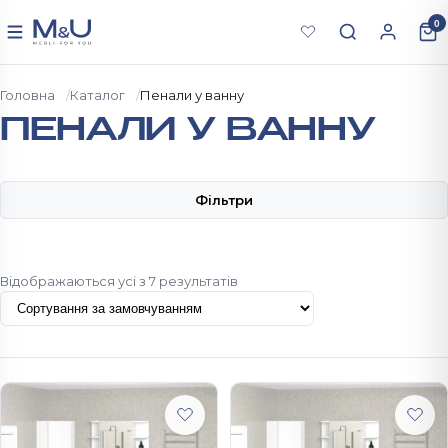
Перейти до вмісту
0
Меню
Головна
Каталог
Пенали у ванну
ПЕНАЛИ У ВАННУ
Фільтри
Відображаються усі з 7 результатів