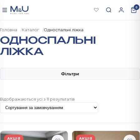
Перейти до вмісту
0
Меню
Головна
Каталог
Односпальні ліжка
ОДНОСПАЛЬНІ
ЛІЖКА
Фільтри
Відображаються усі з 11 результатів
АКЦІЯ
АКЦІЯ