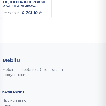
ОДНОСПАЛЬНЕ ЛІЖКО
ХЮГГЕ З М’ЯКОЮ
ОБИВКОЮ ТА
Оригінальна ціна: 7 270,00 ₴.
Поточна ціна: 6 761,10 ₴.
6 761,10
₴
7 270,00
₴
ОРТОПЕДИЧНИМИ
ЛАМЕЛЯМИ
900Х950Х2056 ММ
Mebli
U
Меблі від виробника. Якість, стиль і
доступні ціни.
КОМПАНІЯ
Про компанію