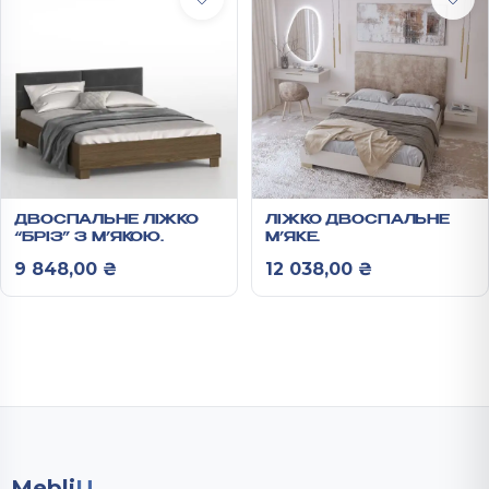
ДВОСПАЛЬНЕ ЛІЖКО
ЛІЖКО ДВОСПАЛЬНЕ
“БРІЗ” З М’ЯКОЮ
М’ЯКЕ
СПИНКОЮ + ОСНОВА З
1195X1666X2000ММ
9 848,00
₴
12 038,00
₴
ЛАМЕЛЯМИ
РОНА
880Х2040Х1840 ММ
Mebli
U