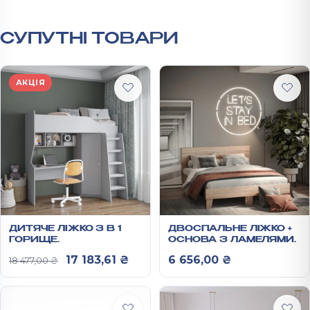
СУПУТНІ ТОВАРИ
АКЦІЯ
ДИТЯЧЕ ЛІЖКО 3 В 1
ДВОСПАЛЬНЕ ЛІЖКО +
ГОРИЩЕ
ОСНОВА З ЛАМЕЛЯМИ
1953Х2023Х832 ММ
900Х2040Х1640 ММ
Оригінальна ціна: 18 477,00 ₴.
Поточна ціна: 17 183,61 ₴.
17 183,61
₴
6 656,00
₴
18 477,00
₴