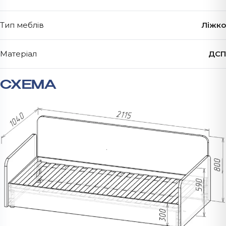
Тип меблів
Ліжко
Матеріал
ДСП
СХЕМА