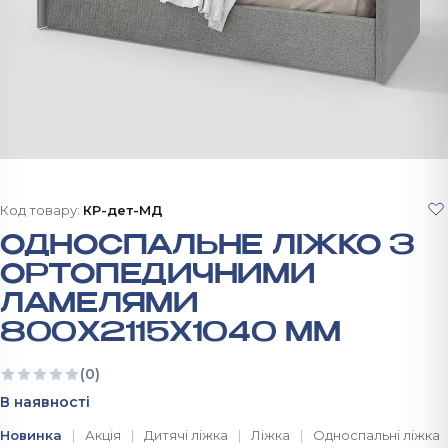
Код товару:
КР-дет-МД
ОДНОСПАЛЬНЕ ЛІЖКО З
ОРТОПЕДИЧНИМИ
ЛАМЕЛЯМИ
800Х2115Х1040 ММ
(0)
Ще немає відгуків
В наявності
Новинка
Акція
Дитячі ліжка
Ліжка
Односпальні ліжка