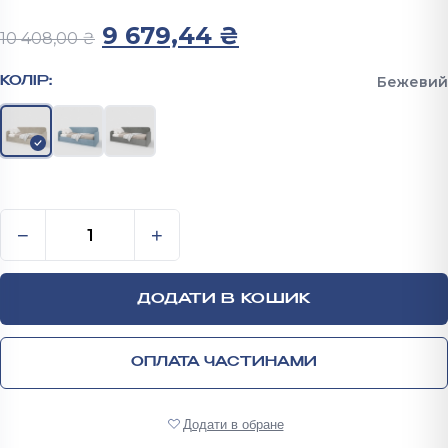
Оригінальна ціна: 10 408,0
Поточна ціна: 9
9 679,44
₴
10 408,00
₴
Бежевий
КОЛІР:
Односпальне ліжко з ортопедичними ламелями 800
−
+
ДОДАТИ В КОШИК
ОПЛАТА ЧАСТИНАМИ
Додати в обране