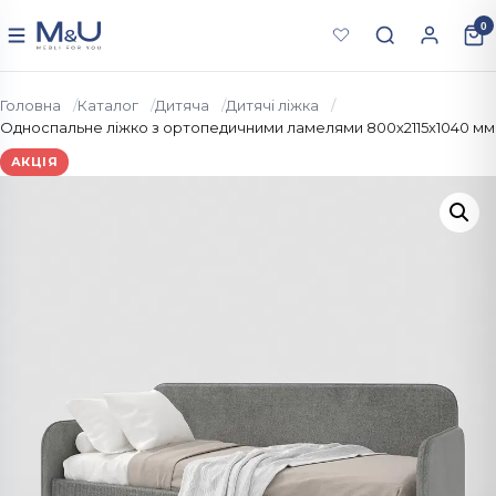
Перейти до вмісту
0
Меню
Головна
Каталог
Дитяча
Дитячі ліжка
Односпальне ліжко з ортопедичними ламелями 800х2115х1040 мм
АКЦІЯ