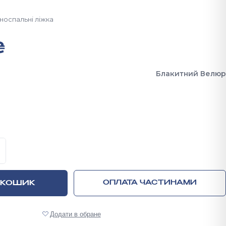
носпальні ліжка
₴
Блакитний Велюр
жко Хюгге з м’якою обивкою та ортопедичними ламеля
 КОШИК
ОПЛАТА ЧАСТИНАМИ
Додати в обране