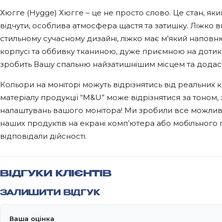
Хюгге (Hygge) Хюгге – це не просто слово. Це стан, я
відчути, особлива атмосфера щастя та затишку. Ліжко 
стильному сучасному дизайні, ліжко має м’який наповню
корпусі та оббивку тканиною, дуже приємною на дотик!
зробить Вашу спальню найзатишнішим місцем та додаст
Кольори на моніторі можуть відрізнятись від реальних к
матеріалу продукції “M&U” може відрізнятися за тоном,
налаштувань вашого монітора! Ми зробили все можлив
наших продуктів на екрані комп’ютера або мобільного
відповідали дійсності.
ВІДГУКИ КЛІЄНТІВ
ЗАЛИШИТИ ВІДГУК
Ваша оцінка