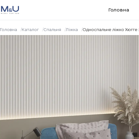
Перейти до вмісту
Головна
Головна
Каталог
Спальня
Ліжка
Односпальне ліжко Хюгге 