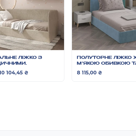
ЛЬНЕ ЛІЖКО З
ПОЛУТОРНЕ ЛІЖКО 
ДИЧНИМИ
М’ЯКОЮ ОБИВКОЮ Т
И 800Х2115Х1040
ОРТОПЕДИЧНИМИ
Оригінальна ціна: 10 865,00 ₴.
Поточна ціна: 10 104,45 ₴.
10 104,45
₴
8 115,00
₴
ЛАМЕЛЯМИ 900*12
ММ