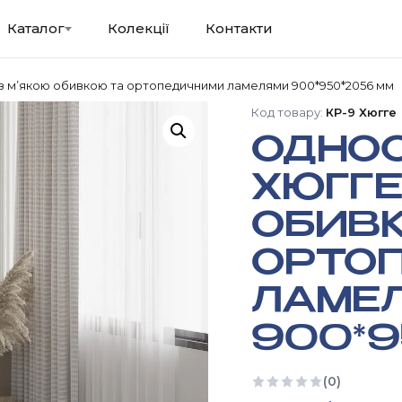
Каталог
Колекції
Контакти
з м’якою обивкою та ортопедичними ламелями 900*950*2056 мм
Код товару:
КР-9 Хюгге
ОДНОС
ХЮГГЕ
ОБИВК
ОРТО
ЛАМЕ
900*9
(0)
Ще немає відгуків