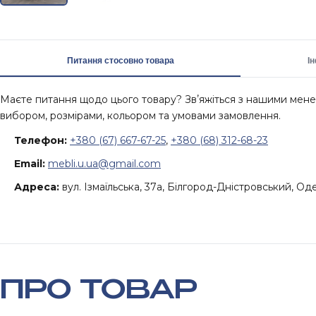
Питання стосовно товара
І
Маєте питання щодо цього товару? Звʼяжіться з нашими ме
вибором, розмірами, кольором та умовами замовлення.
Телефон:
+380 (67) 667-67-25
,
+380 (68) 312-68-23
Email:
mebli.u.ua@gmail.com
Адреса:
вул. Ізмаїльська, 37а, Білгород-Дністровський, Од
ПРО ТОВАР