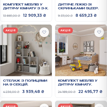
КОМПЛЕКТ МЕБЛІВ У
ДИТЯЧЕ ЛІЖКО ЗІ
ДИТЯЧУ КІМНАТУ З 3-Х
СКРИНЬКАМИ SLEEP
ПРЕДМЕТІВ: СТЕЛАЖ/
WELL ДЕРЕВ’ЯНА
Оригінальна ціна: 13 881,00 ₴.
Поточна ціна: 12 909,33 ₴.
Оригінальна цін
Пото
12 909,33
₴
8 659,23
₴
13 881,00
₴
9 311,00
₴
ШАФА/ПИСЬМОВИЙ
ОСНОВА + ЛАМЕЛІ
СТІЛ
800Х2040Х1000 ММ
АКЦІЯ
АКЦІЯ
СТЕЛАЖ З ПОЛИЦЯМИ
КОМПЛЕКТ МЕБЛІВ У
НА 9 СЕКЦІЙ
ДИТЯЧУ КІМНАТУ
1600Х1206Х352 ММ
БЕБІРУМ
Оригінальна ціна: 4 236,00 ₴.
Поточна ціна: 3 939,48 ₴.
Оригінальна ц
По
3 939,48
₴
22 495,77
₴
4 236,00
₴
24 189,00
₴
АКЦІЯ
АКЦІЯ