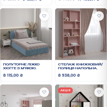
ПОЛУТОРНЕ ЛІЖКО
СТЕЛАЖ КНИЖКОВИЙ/
ХЮГГЕ З М’ЯКОЮ
ПОЛИЦЯ НАПОЛЬНА
ОБИВКОЮ ТА
2100*800*300 ММ
8 115,00
₴
8 938,00
₴
ОРТОПЕДИЧНИМИ
АНХЕЛЬ
ЛАМЕЛЯМИ
900*1250*2056 ММ
АКЦІЯ