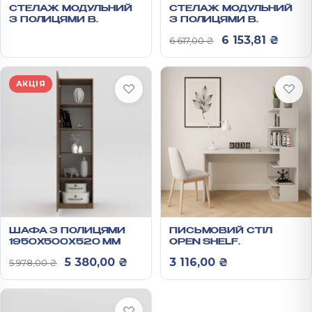
СТЕЛАЖ МОДУЛЬНИЙ
СТЕЛАЖ МОДУЛЬНИЙ
З ПОЛИЦЯМИ В
З ПОЛИЦЯМИ В
ДИТЯЧУ CHESS
ДИТЯЧУ CHESS
Оригінальна ці
Поточ
6 153,81
₴
6 617,00
₴
1660Х1200Х350ММ
1660Х1200Х350ММ
АКЦІЯ
ШАФА З ПОЛИЦЯМИ
ПИСЬМОВИЙ СТІЛ
1950Х500Х520 ММ
OPEN SHELF
750Х1200Х550 ММ
Оригінальна ціна: 5 978,00 ₴.
Поточна ціна: 5 380,00 ₴.
5 380,00
₴
3 116,00
₴
5 978,00
₴