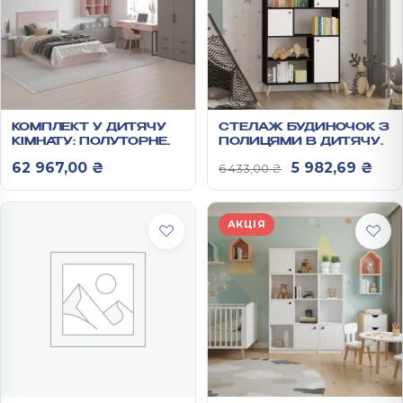
КОМПЛЕКТ У ДИТЯЧУ
СТЕЛАЖ БУДИНОЧОК З
КІМНАТУ: ПОЛУТОРНЕ
ПОЛИЦЯМИ В ДИТЯЧУ
ЛІЖКО/ШАФА/
1824Х900Х350 ММ
Оригінальна ц
Пот
62 967,00
₴
5 982,69
₴
6 433,00
₴
ЖУРНАЛЬНИЙ
СТОЛИК/КОМОД/
НАВІСНА ПОЛИЦЯ/
ПИСЬМОВИЙ СТІЛ
АКЦІЯ
АНХЕЛЬ №3