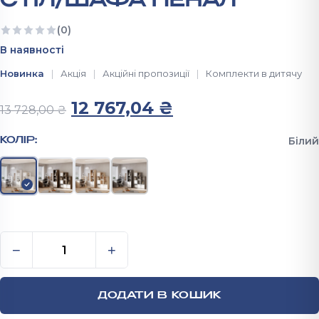
СТІЛ/ШАФА ПЕНАЛ
(0)
Ще немає відгуків
В наявності
Новинка
Акція
Акційні пропозиції
Комплекти в дитячу
Оригінальна ціна: 13 728,0
Поточна ціна: 1
12 767,04
₴
13 728,00
₴
Білий
КОЛІР:
Комплект меблів у дитячу кімнату: Стелаж/Письмов
−
+
ДОДАТИ В КОШИК