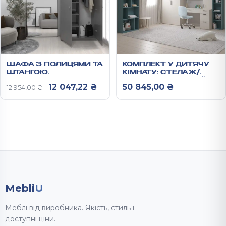
ШАФА З ПОЛИЦЯМИ ТА
КОМПЛЕКТ У ДИТЯЧУ
ШТАНГОЮ
КІМНАТУ: СТЕЛАЖ/
2400Х1000Х500 ММ
ШАФА/ПИСЬМОВИЙ
Оригінальна ціна: 12 954,00 ₴.
Поточна ціна: 12 047,22 ₴.
12 047,22
₴
50 845,00
₴
12 954,00
₴
СТІЛ/ПЕНАЛ/НАВІСНА
ПОЛИЧКА АНХЕЛЬ №4
Mebli
U
Меблі від виробника. Якість, стиль і
доступні ціни.