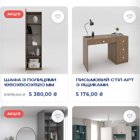
АКЦІЯ
ШАФА З ПОЛИЦЯМИ
ПИСЬМОВИЙ СТІЛ АРТ
1950Х500Х520 ММ
З ЯЩИКАМИ
1200Х500Х750ММ
Оригінальна ціна: 5 978,00 ₴.
Поточна ціна: 5 380,00 ₴.
5 380,00
₴
5 176,00
₴
5 978,00
₴
АКЦІЯ