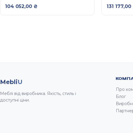
РЕЛЬЄФНИМИ ГЛЯНЦЕВИМИ
РЕЛЬЄФ
104 052,00
₴
131 177,00
ФАСАДАМИ ТА
ФАСАДА
ДОВОДЧИКАМИ 3,6 М
ДОВОДЧИ
КОМПА
Mebli
U
Про ко
Меблі від виробника. Якість, стиль і
Блог
доступні ціни.
Виробн
Партне