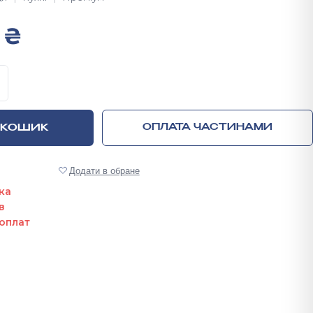
0
₴
отова кухня Юкон з матовими фасадами та доводчиками 
 КОШИК
ОПЛАТА ЧАСТИНАМИ
Додати в обране
ка
в
оплат