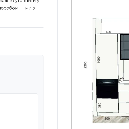
 можно уточнити у
пособом — ми з