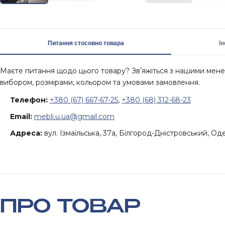
Питання стосовно товара
І
Маєте питання щодо цього товару? Звʼяжіться з нашими ме
вибором, розмірами, кольором та умовами замовлення.
Телефон:
+380 (67) 667-67-25
,
+380 (68) 312-68-23
Email:
mebli.u.ua@gmail.com
Адреса:
вул. Ізмаїльська, 37а, Білгород-Дністровський, Од
ПРО ТОВАР