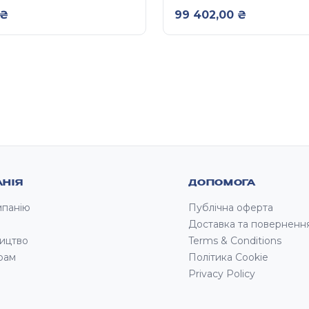
НИМИ МАТОВИМИ
КУХНЯ ГРАНДЕ З М
₴
99 402,00
₴
МИ ТА
ФАСАДАМИ 2,6 М
КАМИ 3,6 М
НІЯ
ДОПОМОГА
мпанію
Публічна оферта
Доставка та поверненн
ицтво
Terms & Conditions
рам
Політика Cookie
Privacy Policy