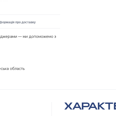
нформація про доставку
неджерами — ми допоможемо з
еська область
ХАРАКТ