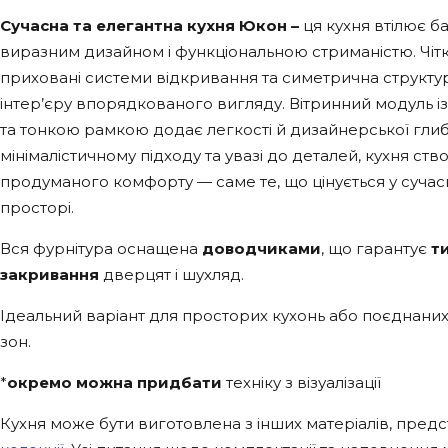
Сучасна та елегантна кухня Юкон –
ця кухня втілює б
виразним дизайном і функціональною стриманістю. Чіткі 
приховані системи відкривання та симетрична структу
інтер’єру впорядкованого вигляду. Вітринний модуль 
та тонкою рамкою додає легкості й дизайнерської гли
мінімалістичному підходу та увазі до деталей, кухня с
продуманого комфорту — саме те, що цінується у суча
просторі.
Вся фурнітура оснащена
доводчиками
, що гарантує
т
закривання
дверцят і шухляд.
Ідеальний варіант для просторих кухонь або поєднаних
зон.
*
окремо можна придбати
техніку з візуалізації
Кухня може бути виготовлена з інших матеріалів, предс