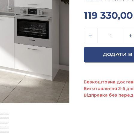
119 330,0
Дизайнерська г
−
+
ДОДАТИ В
Безкоштовна достав
Виготовлення 3-5 дні
Відправка без перед