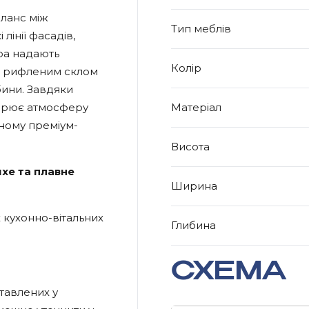
аланс між
Тип меблів
лінії фасадів,
ра надають
Колір
із рифленим склом
бини. Завдяки
творює атмосферу
Матеріал
сному преміум-
Висота
ихе та плавне
Ширина
 кухонно-вітальних
Глибина
СХЕМА
тавлених у