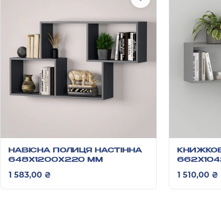
НАВІСНА ПОЛИЦЯ НАСТІННА
КНИЖКО
648Х1200Х220 ММ
662Х10
1 583,00
₴
1 510,00
₴