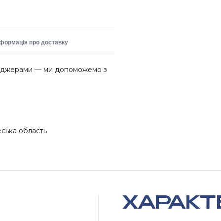
нформація про доставку
неджерами — ми допоможемо з
еська область
ХАРАКТ