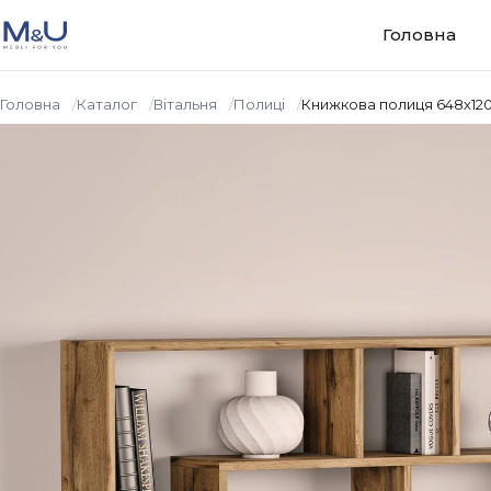
Перейти до вмісту
Головна
Головна
Каталог
Вiтальня
Полиці
Книжкова полиця 648х12