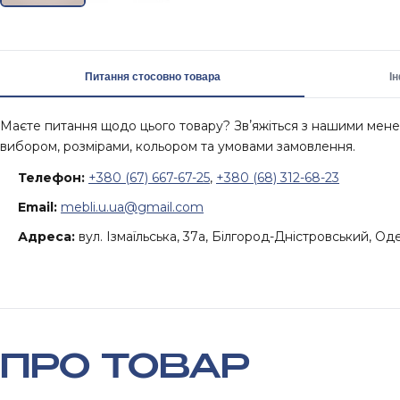
Питання стосовно товара
І
Маєте питання щодо цього товару? Звʼяжіться з нашими ме
вибором, розмірами, кольором та умовами замовлення.
Телефон:
+380 (67) 667-67-25
,
+380 (68) 312-68-23
Email:
mebli.u.ua@gmail.com
Адреса:
вул. Ізмаїльська, 37а, Білгород-Дністровський, Од
ПРО ТОВАР