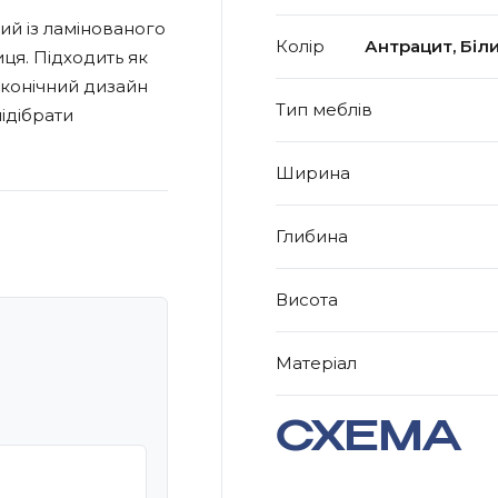
й із ламінованого
Колір
Антрацит, Біли
ця. Підходить як
лаконічний дизайн
Тип меблів
ідібрати
Ширина
Глибина
Висота
Матеріал
СХЕМА