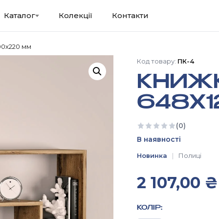
Каталог
Колекції
Контакти
00х220 мм
Код товару:
ПК-4
КНИЖ
648Х
(0)
Ще немає відгуків
В наявності
Новинка
Полиці
2 107,00
₴
КОЛІР: