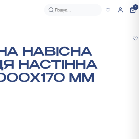
0
А НАВІСНА
Я НАСТІННА
000Х170 ММ