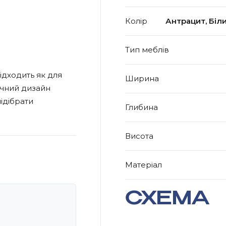
Колір
Антрацит, Біли
Тип меблів
ідходить як для
Ширина
нічний дизайн
ідібрати
Глибина
Висота
Матеріал
СХЕМА