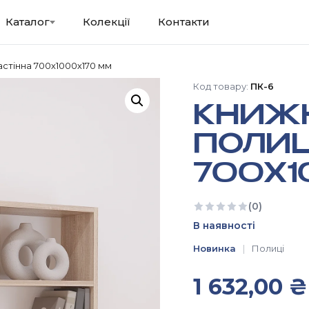
Каталог
Колекції
Контакти
астінна 700х1000х170 мм
Код товару:
ПК-6
КНИЖН
ПОЛИЦ
700Х1
(0)
Ще немає відгуків
В наявності
Новинка
Полиці
1 632,00
₴