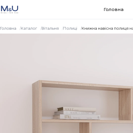
Перейти до вмісту
Головна
Головна
Каталог
Вiтальня
Полиці
Книжна навісна полиця н