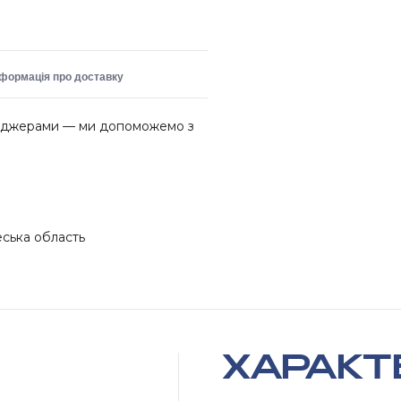
нформація про доставку
неджерами — ми допоможемо з
еська область
ХАРАКТ