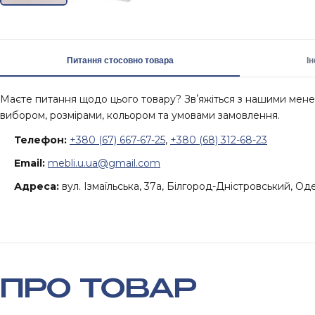
Питання стосовно товара
І
Маєте питання щодо цього товару? Звʼяжіться з нашими ме
вибором, розмірами, кольором та умовами замовлення.
Телефон:
+380 (67) 667-67-25
,
+380 (68) 312-68-23
Email:
mebli.u.ua@gmail.com
Адреса:
вул. Ізмаїльська, 37а, Білгород-Дністровський, Од
ПРО ТОВАР