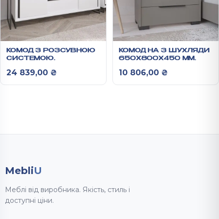
КОМОД З РОЗСУВНОЮ
КОМОД НА 3 ШУХЛЯДИ
СИСТЕМОЮ
650X800X450 ММ
760X1600X450 ММ
РОНА
24 839,00
₴
10 806,00
₴
ЛАО
Mebli
U
Меблі від виробника. Якість, стиль і
доступні ціни.