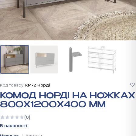
Код товару:
КМ-2 Норді
КОМОД НОРДІ НА НОЖКАХ
800Х1200Х400 ММ
(0)
Ще немає відгуків
В наявності
Новинка
Комоди