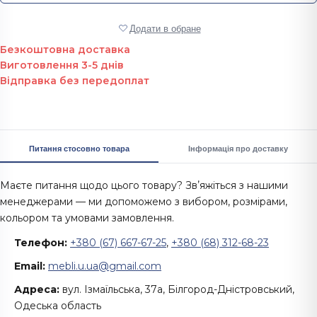
Додати в обране
Безкоштовна доставка
Виготовлення 3-5 днів
Відправка без передоплат
Питання стосовно товара
Інформація про доставку
Маєте питання щодо цього товару? Звʼяжіться з нашими
менеджерами — ми допоможемо з вибором, розмірами,
кольором та умовами замовлення.
Телефон:
+380 (67) 667-67-25
,
+380 (68) 312-68-23
Email:
mebli.u.ua@gmail.com
Адреса:
вул. Ізмаїльська, 37а, Білгород-Дністровський,
Одеська область