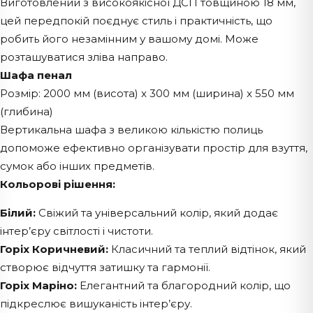
Виготовлений з високоякісної ДСП товщиною 18 мм,
цей передпокій поєднує стиль і практичність, що
робить його незамінним у вашому домі. Може
розташуватися зліва направо.
Шафа пенал
Розмір: 2000 мм (висота) x 300 мм (ширина) x 550 мм
(глибина)
Вертикальна шафа з великою кількістю полиць
допоможе ефективно організувати простір для взуття,
сумок або інших предметів.
Кольорові рішення:
Білий:
Свіжий та універсальний колір, який додає
інтер’єру світлості і чистоти.
Горіх Коричневий:
Класичний та теплий відтінок, який
створює відчуття затишку та гармонії.
Горіх Маріно:
Елегантний та благородний колір, що
підкреслює вишуканість інтер’єру.