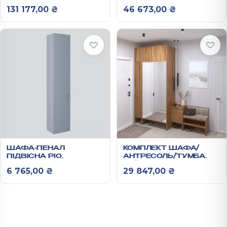
З РЕЛЬЄФНИМИ
ВІШАЛКА/ДЗЕРКАЛО
131 177,00
₴
46 673,00
₴
МАТОВИМИ
РЕЙН №11
ФАСАДАМИ ТА
ДОВОДЧИКАМИ 3,6 М
ШАФА-ПЕНАЛ
КОМПЛЕКТ ШАФА/
ПІДВІСНА РІО
АНТРЕСОЛЬ/ТУМБА
2000Х400Х300 ММ
РЕЙН №9
6 765,00
₴
29 847,00
₴