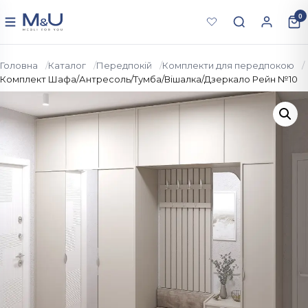
Перейти до вмісту
0
Меню
Головна
Каталог
Передпокій
Комплекти для передпокою
Комплект Шафа/Антресоль/Тумба/Вішалка/Дзеркало Рейн №10