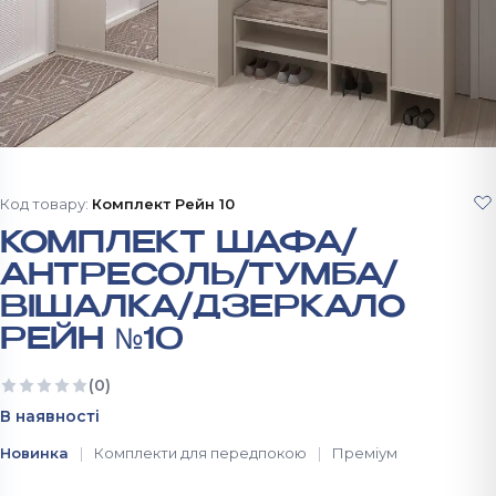
Код товару:
Комплект Рейн 10
КОМПЛЕКТ ШАФА/
АНТРЕСОЛЬ/ТУМБА/
ВІШАЛКА/ДЗЕРКАЛО
РЕЙН №10
(0)
Ще немає відгуків
В наявності
Новинка
Комплекти для передпокою
Преміум