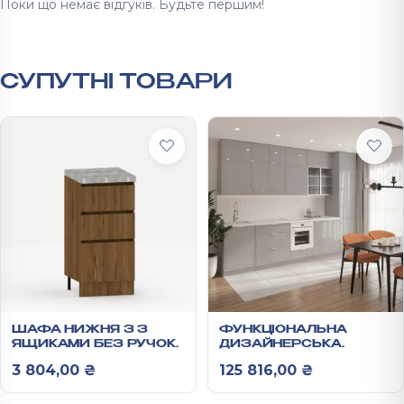
Поки що немає відгуків. Будьте першим!
СУПУТНІ ТОВАРИ
ШАФА НИЖНЯ З 3
ФУНКЦІОНАЛЬНА
ЯЩИКАМИ БЕЗ РУЧОК
ДИЗАЙНЕРСЬКА
820Х400Х440 ММ
ГОТОВА КУХНЯ
3 804,00
₴
125 816,00
₴
ХАМБЕР З
РЕЛЬЄФНИМИ
ГЛЯНЦЕВИМИ