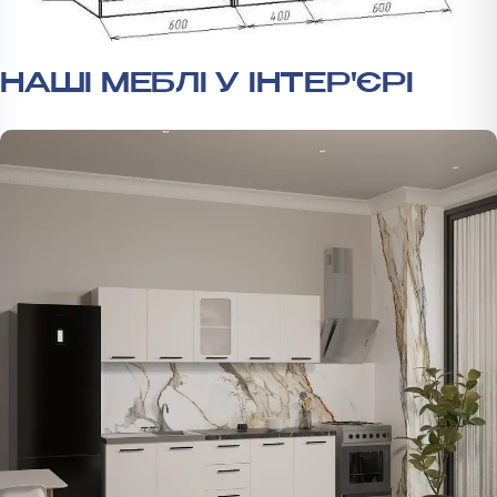
НАШІ МЕБЛІ У ІНТЕР'ЄРІ