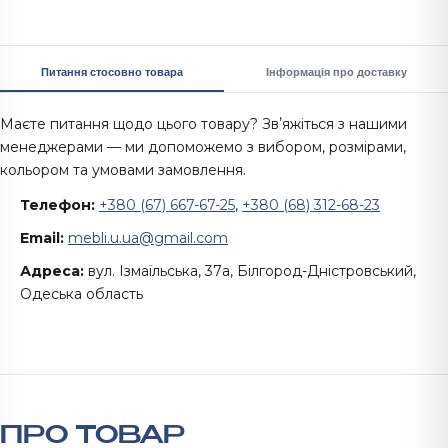
Питання стосовно товара
Інформація про доставку
Маєте питання щодо цього товару? Звʼяжіться з нашими
менеджерами — ми допоможемо з вибором, розмірами,
кольором та умовами замовлення.
Телефон:
+380 (67) 667-67-25
,
+380 (68) 312-68-23
Email:
mebli.u.ua@gmail.com
Адреса:
вул. Ізмаїльська, 37а, Білгород-Дністровський,
Одеська область
ПРО ТОВАР