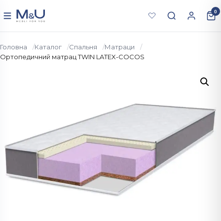
Перейти до вмісту
0
Меню
Головна
Каталог
Спальня
Матраци
Ортопедичний матрац ТWIN LATEX-COCOS