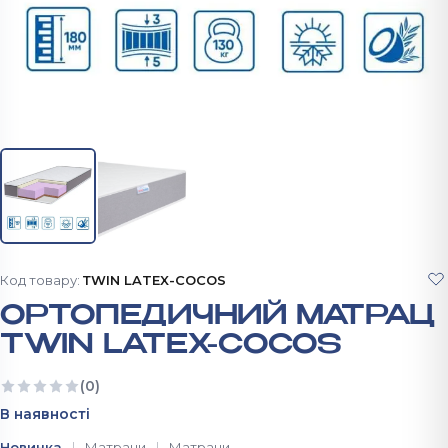
Код товару:
ТWIN LATEX-COCOS
ОРТОПЕДИЧНИЙ МАТРАЦ
ТWIN LATEX-COCOS
(0)
Ще немає відгуків
В наявності
Новинка
Матраци
Матраци