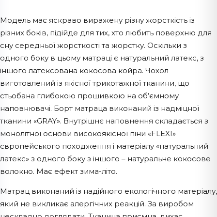
Модель має яскраво виражену різну жорсткість із
різних боків, підійде для тих, хто любить поверхню для
сну середньої жорсткості та жорстку. Оскільки з
одного боку в цьому матраці є натуральний латекс, з
іншого латексована кокосова койра. Чохол
виготовлений із якісної трикотажної тканини, що
стьобана глибокою прошивкою на об’ємному
наповнювачі. Борт матраца виконаний із надміцної
тканини «GRAY». Внутрішнє наповнення складається з
монолітної основи високоякісної піни «FLEXI»
європейського походження і матеріалу «натуральний
латекс» з одного боку з іншого – натуральне кокосове
волокно. Має ефект зима-літо.
Матрац виконаний із надійного екологічного матеріалу,
який не викликає алергічних реакцій. За виробом
нескладно доглядати. Тканина приємна, дихає,