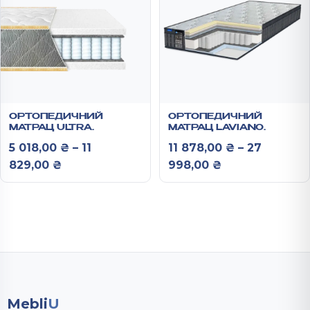
ОРТОПЕДИЧНИЙ
ОРТОПЕДИЧНИЙ
МАТРАЦ ULTRA
МАТРАЦ LAVIANO
“SPRING”
SPRING “LATEX-
5 018,00
₴
–
11
11 878,00
₴
–
27
MEMORY”
Діапазон цін: від 5 018,00 ₴ до 11 829,00
Діапазон цін: 
829,00
₴
998,00
₴
Mebli
U