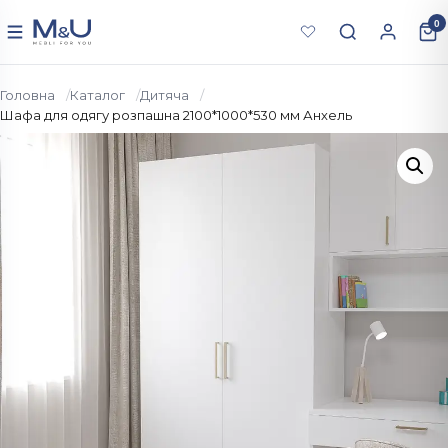
Перейти до вмісту
0
Меню
Головна
Каталог
Дитяча
Шафа для одягу розпашна 2100*1000*530 мм Анхель