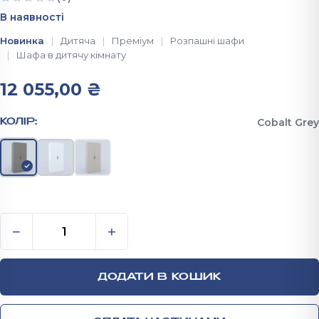
Ще немає відгуків
В наявності
Новинка
Дитяча
Преміум
Розпашні шафи
Шафа в дитячу кімнату
12 055,00
₴
Cobalt Grey
КОЛІР:
Шафа для одягу розпашна 2100*1000*530 мм Анхел
−
+
ДОДАТИ В КОШИК