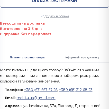
ОПЛАТА ЧАСТИНАМИ
Додати в обране
Безкоштовна доставка
Виготовлення 3-5 днів
Відправка без передоплат
Питання стосовно товара
Інформація про доставку
Маєте питання щодо цього товару? Звʼяжіться з нашими
менеджерами — ми допоможемо з вибором, розмірами,
кольором та умовами замовлення.
Телефон:
+380 (67) 667-67-25
,
+380 (68) 312-68-23
Email:
mebli.u.ua@gmail.com
Адреса:
вул. Ізмаїльська, 37а, Білгород-Дністровський,