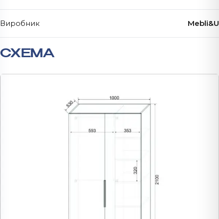
Виробник
Mebli&U
СХЕМА