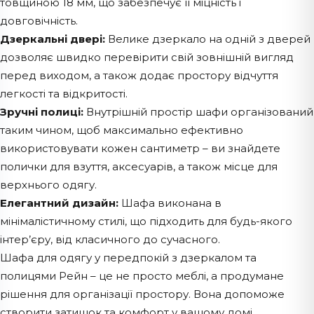
товщиною 18 мм, що забезпечує її міцність і
довговічність.
Дзеркальні двері:
Велике дзеркало на одній з дверей
дозволяє швидко перевірити свій зовнішній вигляд
перед виходом, а також додає простору відчуття
легкості та відкритості.
Зручні полиці:
Внутрішній простір шафи організований
таким чином, щоб максимально ефективно
використовувати кожен сантиметр – ви знайдете
полички для взуття, аксесуарів, а також місце для
верхнього одягу.
Елегантний дизайн:
Шафа виконана в
мінімалістичному стилі, що підходить для будь-якого
інтер’єру, від класичного до сучасного.
Шафа для одягу у передпокій з дзеркалом та
полицями Рейн – це не просто меблі, а продумане
рішення для організації простору. Вона допоможе
створити затишок та комфорт у вашому домі,