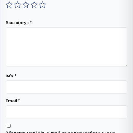
Ваш відгук
*
Імʼя
*
Email
*
Зберегти моє ім'я, e-mail, та адресу сайту в цьому