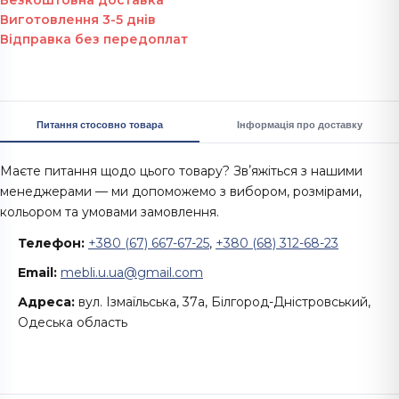
Безкоштовна доставка
Виготовлення 3-5 днів
Відправка без передоплат
Питання стосовно товара
Інформація про доставку
Маєте питання щодо цього товару? Звʼяжіться з нашими
менеджерами — ми допоможемо з вибором, розмірами,
кольором та умовами замовлення.
Телефон:
+380 (67) 667-67-25
,
+380 (68) 312-68-23
Email:
mebli.u.ua@gmail.com
Адреса:
вул. Ізмаїльська, 37а, Білгород-Дністровський,
Одеська область