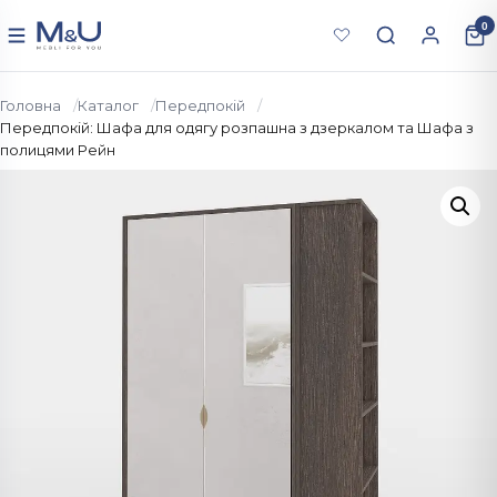
Перейти до вмісту
0
Меню
Головна
Каталог
Передпокій
Передпокій: Шафа для одягу розпашна з дзеркалом та Шафа з
полицями Рейн