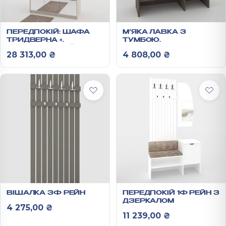
ПЕРЕДПОКІЙ: ШАФА
М’ЯКА ЛАВКА З
ТРИДВЕРНА +
ТУМБОЮ
АНТРЕСОЛЬ РЕЙН
650Х1050Х350 ММ
28 313,00
₴
4 808,00
₴
РЕЙН
ВІШАЛКА 3Ф РЕЙН
ПЕРЕДПОКІЙ 1Ф РЕЙН З
ДЗЕРКАЛОМ
4 275,00
₴
11 239,00
₴