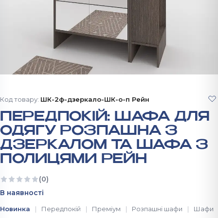
Код товару:
ШК-2ф-дзеркало-ШК-о-п Рейн
ПЕРЕДПОКІЙ: ШАФА ДЛЯ
ОДЯГУ РОЗПАШНА З
ДЗЕРКАЛОМ ТА ШАФА З
ПОЛИЦЯМИ РЕЙН
(0)
Ще немає відгуків
В наявності
Новинка
Передпокій
Преміум
Розпашні шафи
Шафи