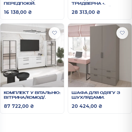
ПЕРЕДПОКІЙ
ТРИДВЕРНА +
2000Х1350Х550 ММ
АНТРЕСОЛЬ РЕЙН
16 138,00
₴
28 313,00
₴
РЕЙН
КОМПЛЕКТ У ВІТАЛЬНЮ:
ШАФА ДЛЯ ОДЯГУ З
ВІТРИНА/КОМОД/
ШУХЛЯДАМИ
ВІТРИНА З ЯЩИКАМИ
2100Х1000Х530 ММ
87 722,00
₴
20 424,00
₴
ЛАО №2
АНХЕЛЬ