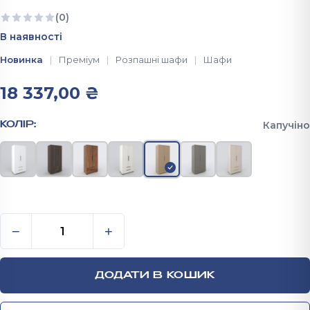
(0)
Ще немає відгуків
В наявності
Новинка
Преміум
Розпашні шафи
Шафи
18 337,00
₴
Капучіно
КОЛІР:
Шафа для одягу розпашна з шухлядами 2000X900X
−
+
ДОДАТИ В КОШИК