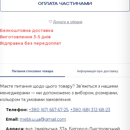
ОПЛАТА ЧАСТИНАМИ
Додати в обране
Безкоштовна доставка
Виготовлення 3-5 днів
Відправка без передоплат
Питання стосовно товара
Інформація про доставку
Маєте питання щодо цього товару? Звʼяжіться з нашими
менеджерами — ми допоможемо з вибором, розмірами,
кольором та умовами замовлення.
Телефон:
+380 (67) 667-67-25
,
+380 (68) 312-68-23
Email:
mebli.u.ua@gmail.com
Адреса:
вул. Ізмаїльська, 37а, Білгород-Дністровський,