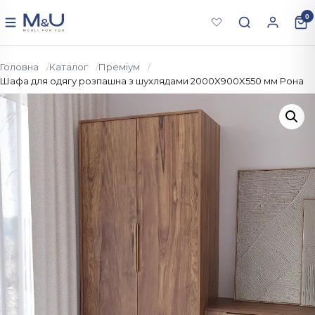
Перейти до вмісту
0
Меню
Головна
Каталог
Преміум
Шафа для одягу розпашна з шухлядами 2000X900X550 мм Рона