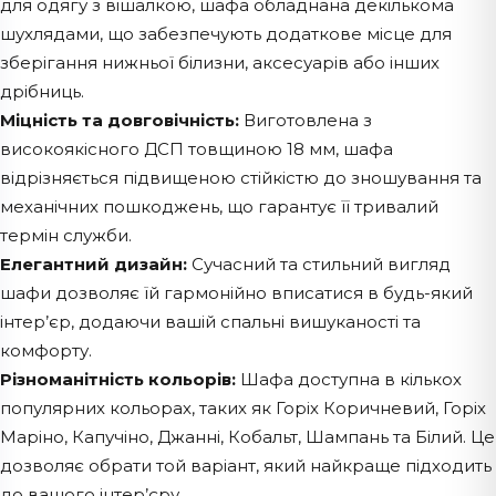
для одягу з вішалкою, шафа обладнана декількома
шухлядами, що забезпечують додаткове місце для
зберігання нижньої білизни, аксесуарів або інших
дрібниць.
Міцність та довговічність:
Виготовлена з
високоякісного ДСП товщиною 18 мм, шафа
відрізняється підвищеною стійкістю до зношування та
механічних пошкоджень, що гарантує її тривалий
термін служби.
Елегантний дизайн:
Сучасний та стильний вигляд
шафи дозволяє їй гармонійно вписатися в будь-який
інтер’єр, додаючи вашій спальні вишуканості та
комфорту.
Різноманітність кольорів:
Шафа доступна в кількох
популярних кольорах, таких як Горіх Коричневий, Горіх
Маріно, Капучіно, Джанні, Кобальт, Шампань та Білий. Це
дозволяє обрати той варіант, який найкраще підходить
до вашого інтер’єру.