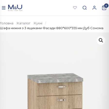
Перейти до вмісту
0
Меню
Головна
Каталог
Кухнi
Шафа нижня з 3 ящиками Фасади 880*600*355 мм Дуб Сонома