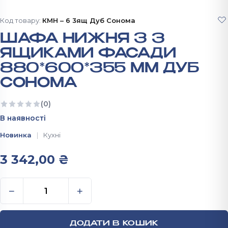
Код товару:
КМН – 6 3ящ Дуб Сонома
ШАФА НИЖНЯ З 3
ЯЩИКАМИ ФАСАДИ
880*600*355 ММ ДУБ
СОНОМА
(0)
Ще немає відгуків
В наявності
Новинка
Кухнi
3 342,00
₴
Шафа нижня з 3 ящиками Фасади 880*600*355 мм 
−
+
ДОДАТИ В КОШИК