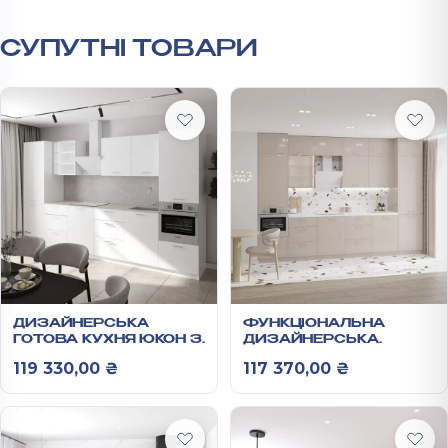
СУПУТНІ ТОВАРИ
ДИЗАЙНЕРСЬКА
ФУНКЦІОНАЛЬНА
ГОТОВА КУХНЯ ЮКОН З
ДИЗАЙНЕРСЬКА
МАТОВИМИ
ГОТОВА КУХНЯ ВІКТОРІ
119 330,00
₴
117 370,00
₴
ФАСАДАМИ ТА
З РЕЛЬЄФНИМИ
ДОВОДЧИКАМИ 3,6 М
ГЛЯНЦЕВИМИ
ФАСАДАМИ 3,6 М