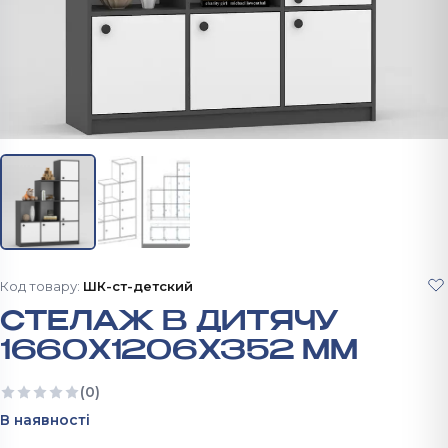
Код товару:
ШК-ст-детский
СТЕЛАЖ В ДИТЯЧУ
1660Х1206Х352 ММ
(0)
Ще немає відгуків
В наявності