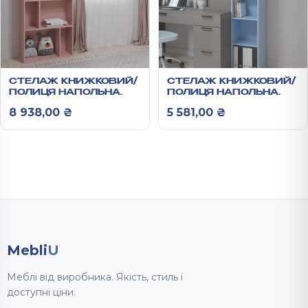
СТЕЛАЖ КНИЖКОВИЙ/
СТЕЛАЖ КНИЖКОВИЙ/
ПОЛИЦЯ НАПОЛЬНА
ПОЛИЦЯ НАПОЛЬНА
2100*800*300 ММ
2100*400*300 ММ
8 938,00
₴
5 581,00
₴
АНХЕЛЬ
АНХЕЛЬ
Mebli
U
Меблі від виробника. Якість, стиль і
доступні ціни.