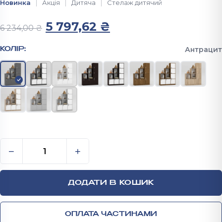
Новинка
Акція
Дитяча
Стелаж дитячий
Оригінальна ціна: 6 234,00
Поточна ціна: 5 7
5 797,62
₴
6 234,00
₴
Антрацит
КОЛІР:
Стелаж в дитячу 1660х1206х352 мм кількість
−
+
ДОДАТИ В КОШИК
ОПЛАТА ЧАСТИНАМИ