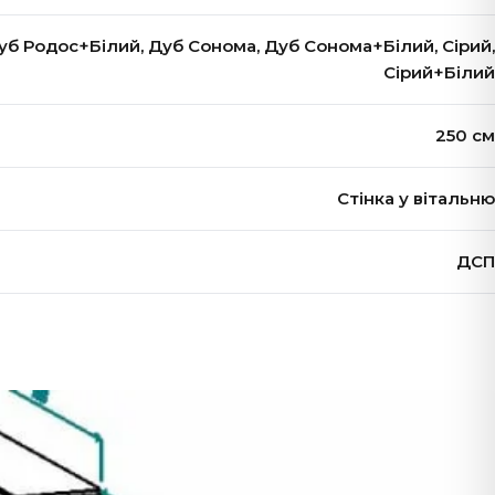
Дуб Родос+Білий, Дуб Сонома, Дуб Сонома+Білий, Сірий,
Сірий+Білий
250 см
Стінка у вітальню
ДСП