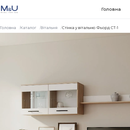
Перейти до вмісту
Головна
Головна
Каталог
Вiтальня
Стінка у вітальню Фьорд СТ-1