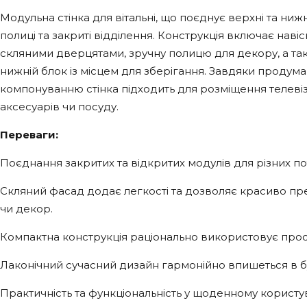
Модульна стінка для вітальні, що поєднує верхні та нижн
полиці та закриті відділення. Конструкція включає навіс
скляними дверцятами, зручну полицю для декору, а т
нижній блок із місцем для зберігання. Завдяки продум
компонуванню стінка підходить для розміщення телевіз
аксесуарів чи посуду.
Переваги:
Поєднання закритих та відкритих модулів для різних по
Скляний фасад додає легкості та дозволяє красиво пр
чи декор.
Компактна конструкція раціонально використовує прост
Лаконічний сучасний дизайн гармонійно впишеться в бу
Практичність та функціональність у щоденному користув