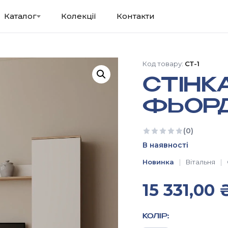
Каталог
Колекції
Контакти
Код товару:
СТ-1
СТІНК
ФЬОРД
(0)
Ще немає відгуків
В наявності
Новинка
Вiтальня
15 331,00
КОЛІР: