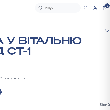
0
А У ВІТАЛЬНЮ
 СТ-1
Стінки у вітальню
₴
Білий