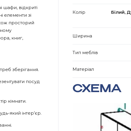
і шафи, відкриті
Колір
Білий, 
ні елементи зі
акож просторий
аному
Ширина
ора, книг,
Тип меблів
Матеріал
треб зберігання.
езентувати посуд
СХЕМА
ір кімнати.
дь-який інтер’єр.
анні.