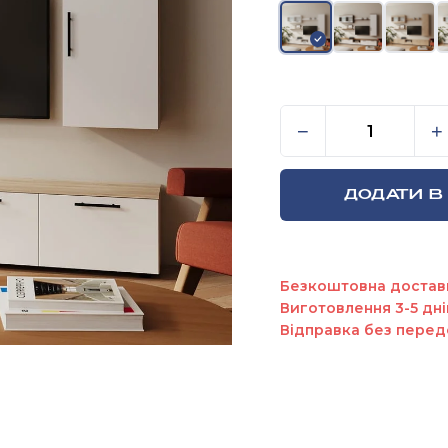
Стінка у віталь
−
+
ДОДАТИ В
Безкоштовна достав
Виготовлення 3-5 дні
Відправка без перед