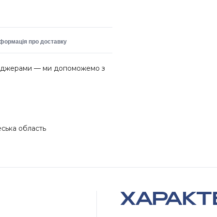
нформація про доставку
неджерами — ми допоможемо з
еська область
ХАРАКТ