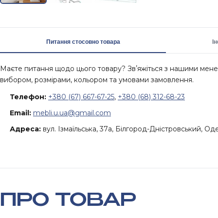
Питання стосовно товара
І
Маєте питання щодо цього товару? Звʼяжіться з нашими ме
вибором, розмірами, кольором та умовами замовлення.
Телефон:
+380 (67) 667-67-25
,
+380 (68) 312-68-23
Email:
mebli.u.ua@gmail.com
Адреса:
вул. Ізмаїльська, 37а, Білгород-Дністровський, Од
ПРО ТОВАР