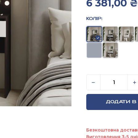
6 381,00
₴
КОЛІР:
Туалетний стол
−
+
ДОДАТИ В
Безкоштовна достав
Виготовлення 3-5 дні