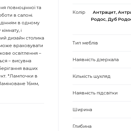
ня повноцінної та
Колір
Антрацит, Антра
боти в салоні.
Родос, Дуб Родо
идінням в одному
кімнату, і
ний дизайн столика
Тип меблів
поможе враховувати
кове освітлення –
Наявність дзеркала
ься – висувна
берігання ваших
ект. *Лампочки в
Кількість шухляд
 Ламіноване 16мм,
Наявність підсвітки
Ширина
Глибина