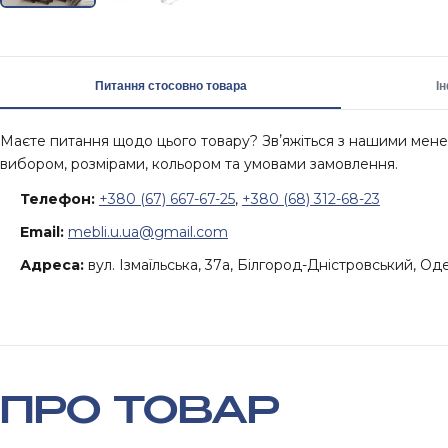
Питання стосовно товара
І
Маєте питання щодо цього товару? Звʼяжіться з нашими ме
вибором, розмірами, кольором та умовами замовлення.
Телефон:
+380 (67) 667-67-25
,
+380 (68) 312-68-23
Email:
mebli.u.ua@gmail.com
Адреса:
вул. Ізмаїльська, 37а, Білгород-Дністровський, Од
ПРО ТОВАР