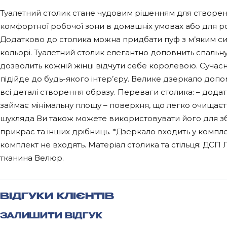
Туалетний столик стане чудовим рішенням для створен
комфортної робочої зони в домашніх умовах або для ро
Додатково до столика можна придбати пуф з м’яким с
кольорі. Туалетний столик елегантно доповнить спальну 
дозволить кожній жінці відчути себе королевою. Сучас
підійде до будь-якого інтер’єру. Велике дзеркало до
всі деталі створення образу. Переваги столика: – додат
займає мінімальну площу – поверхня, що легко очищаєт
шухляда Ви також можете використовувати його для з
прикрас та інших дрібниць. *Дзеркало входить у компл
комплект не входять. Матеріал столика та стільця: ДСП
тканина Велюр.
ВІДГУКИ КЛІЄНТІВ
ЗАЛИШИТИ ВІДГУК