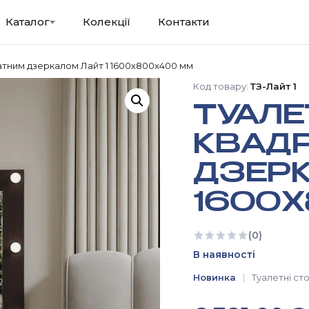
Каталог
Колекції
Контакти
атним дзеркалом Лайт 1 1600х800х400 мм
Код товару:
ТЗ-Лайт 1
ТУАЛЕ
КВАД
ДЗЕРК
1600
(0)
Ще немає відгуків
В наявності
Новинка
Туалетні ст