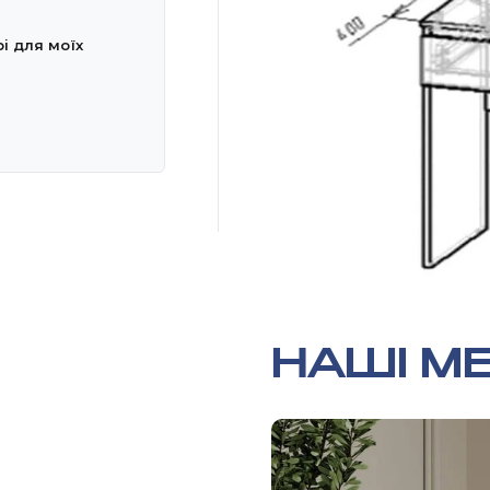
рі для моїх
НАШІ МЕ