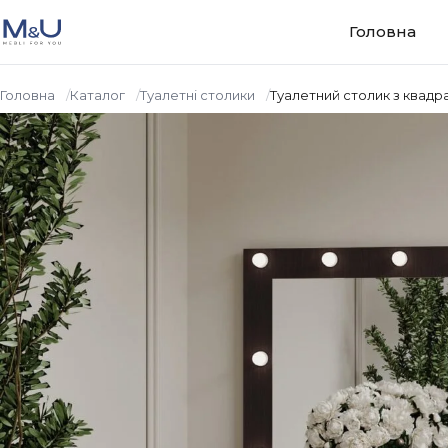
Перейти до вмісту
Головна
Головна
Каталог
Туалетні столики
Туалетний столик з квадр