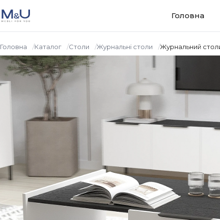
Перейти до вмісту
Головна
Головна
Каталог
Столи
Журнальні столи
Журнальний столи