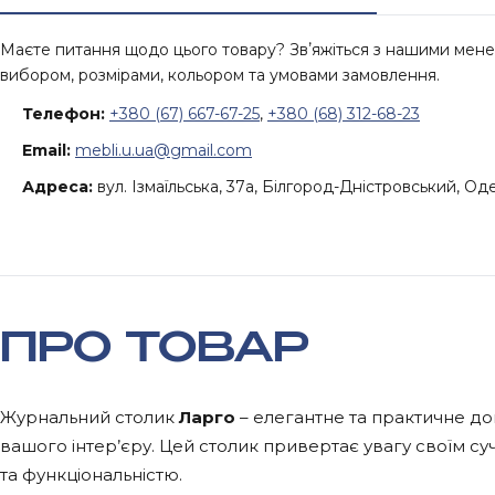
Маєте питання щодо цього товару? Звʼяжіться з нашими ме
вибором, розмірами, кольором та умовами замовлення.
Телефон:
+380 (67) 667-67-25
,
+380 (68) 312-68-23
Email:
mebli.u.ua@gmail.com
Адреса:
вул. Ізмаїльська, 37а, Білгород-Дністровський, Од
ПРО ТОВАР
Журнальний столик
Ларго
– елегантне та практичне д
вашого інтер’єру. Цей столик привертає увагу своїм с
та функціональністю.