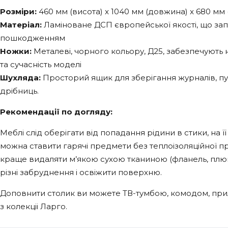
Розміри:
460 мм (висота) x 1040 мм (довжина) x 680 мм
Матеріал:
Ламіноване ДСП європейської якості, що зап
пошкодженням
Ножки:
Металеві, чорного кольору, Д25, забезпечують на
та сучасність моделі
Шухляда:
Просторий ящик для зберігання журналів, пул
дрібниць.
Рекомендації по догляду:
Меблі слід оберігати від попадання рідини в стики, на 
можна ставити гарячі предмети без теплоізоляційної п
краще видаляти м’якою сухою тканиною (фланель, плю
різні забруднення і освіжити поверхню.
Доповнити столик ви можете ТВ-тумбою, комодом, пр
з колекціі Ларго.