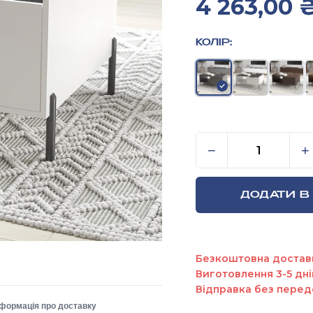
4 263,00
КОЛІР:
Журнальний сто
−
+
ДОДАТИ В
Безкоштовна достав
Виготовлення 3-5 дні
Відправка без перед
нформація про доставку