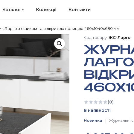
Каталог
Колекції
Контакти
к Ларго з ящиком та відкритою полицею 460х1040х680 мм
Код товару:
ЖС-Ларго
ЖУРН
ЛАРГО
ВІДК
460Х
(0)
Ще немає відгуків
В наявності
Новинка
Журнальні 