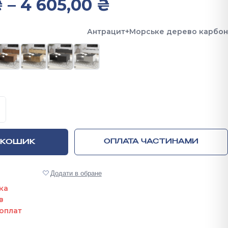
Діапазон цін:
₴
–
4 605,00
₴
Антрацит+Морське дерево карбон
лик Ларго з ящиком та відкритою полицею 460х1040х68
 КОШИК
ОПЛАТА ЧАСТИНАМИ
Додати в обране
ка
в
оплат