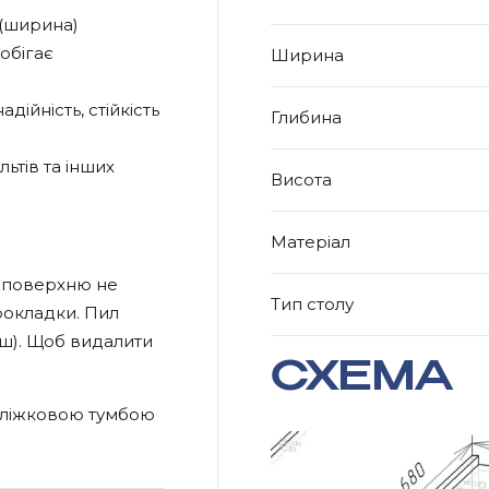
 (ширина)
обігає
Ширина
дійність, стійкість
Глибина
ьтів та інших
Висота
Матеріал
її поверхню не
Тип столу
рокладки. Пил
ш). Щоб видалити
СХЕМА
иліжковою тумбою