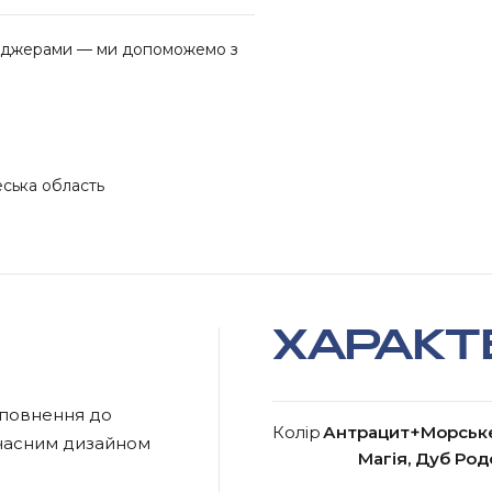
неджерами — ми допоможемо з
еська область
ХАРАКТ
оповнення до
Колір
Антрацит+Морське
учасним дизайном
Магія, Дуб Ро