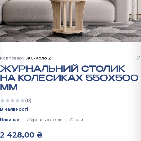
Код товару:
ЖС-Коло 2
ЖУРНАЛЬНИЙ СТОЛИК
НА КОЛЕСИКАХ 550Х500
ММ
(0)
Ще немає відгуків
В наявності
Новинка
Журнальні столи
Столи
2 428,00
₴