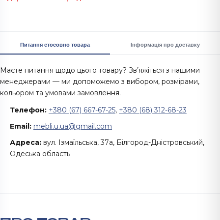
Питання стосовно товара
Інформація про доставку
Маєте питання щодо цього товару? Звʼяжіться з нашими
менеджерами — ми допоможемо з вибором, розмірами,
кольором та умовами замовлення.
Телефон:
+380 (67) 667-67-25
,
+380 (68) 312-68-23
Email:
mebli.u.ua@gmail.com
Адреса:
вул. Ізмаїльська, 37а, Білгород-Дністровський,
Одеська область