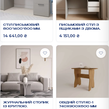
СТІЛ ПИСЬМОВИЙ
ПИСЬМОВИЙ СТІЛ З
800*1400*600 ММ
ЯЩИКАМИ З ДВОМА
АНХЕЛЬ
ЯЩИКАМИ
14 641,00
₴
4 151,00
₴
1250Х520Х750 ММ
ЖУРНАЛЬНИЙ СТОЛИК
ОБІДНІЙ СТІЛ КС-1
ІЗ КРУГЛОЮ
740Х900Х600 ММ