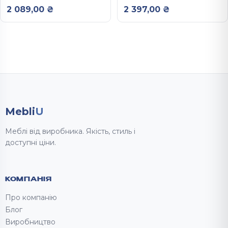
СТІЛЬНИЦЕЮ
2 089,00
₴
2 397,00
₴
450Х600ММ
Mebli
U
Меблі від виробника. Якість, стиль і
доступні ціни.
КОМПАНІЯ
Про компанію
Блог
Виробництво