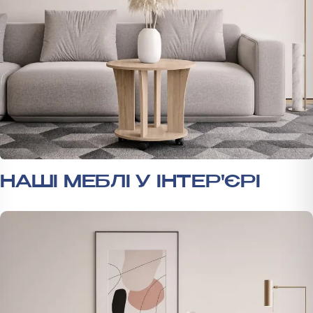
НАШІ МЕБЛІ У ІНТЕР'ЄРІ