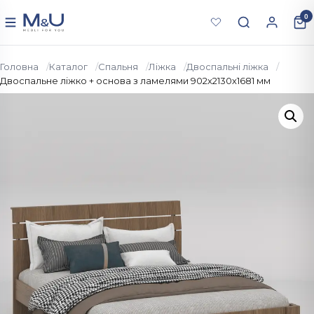
Перейти до вмісту
0
Меню
Головна
Каталог
Спальня
Ліжка
Двоспальні ліжка
Двоспальне ліжко + основа з ламелями 902х2130х1681 мм