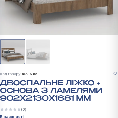
Код товару:
КР-16 кл
ДВОСПАЛЬНЕ ЛІЖКО +
ОСНОВА З ЛАМЕЛЯМИ
902Х2130Х1681 ММ
(0)
Ще немає відгуків
В наявності