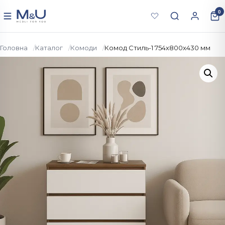
Перейти до вмісту
0
Меню
Головна
Каталог
Комоди
Комод Стиль-1 754х800х430 мм