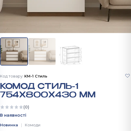
Код товару:
КМ-1 Стиль
КОМОД СТИЛЬ-1
754Х800Х430 ММ
(0)
Ще немає відгуків
В наявності
Новинка
Комоди