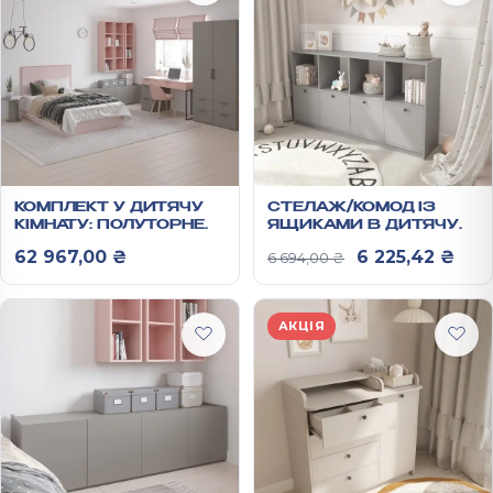
КОМПЛЕКТ У ДИТЯЧУ
СТЕЛАЖ/КОМОД ІЗ
КІМНАТУ: ПОЛУТОРНЕ
ЯЩИКАМИ В ДИТЯЧУ
ЛІЖКО/ШАФА/
868Х1601Х352 ММ
Оригінальна ц
Пото
62 967,00
₴
6 225,42
₴
6 694,00
₴
ЖУРНАЛЬНИЙ
СТОЛИК/КОМОД/
НАВІСНА ПОЛИЦЯ/
ПИСЬМОВИЙ СТІЛ
АКЦІЯ
АНХЕЛЬ №3