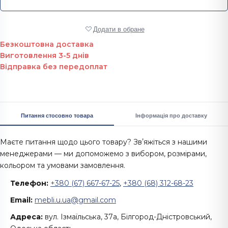
Додати в обране
Безкоштовна доставка
Виготовлення 3-5 днів
Відправка без передоплат
Питання стосовно товара
Інформація про доставку
Маєте питання щодо цього товару? Звʼяжіться з нашими
менеджерами — ми допоможемо з вибором, розмірами,
кольором та умовами замовлення.
Телефон:
+380 (67) 667-67-25
,
+380 (68) 312-68-23
Email:
mebli.u.ua@gmail.com
Адреса:
вул. Ізмаїльська, 37а, Білгород-Дністровський,