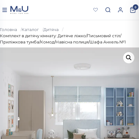
Перейти до вмісту
0
Меню
Головна
Каталог
Дитяча
Комплект в дитячу кімнату: Дитяче ліжко/Письмовий стіл/
Приліжкова тумба/Комод/Навісна полиця/Шафа Анхель №1