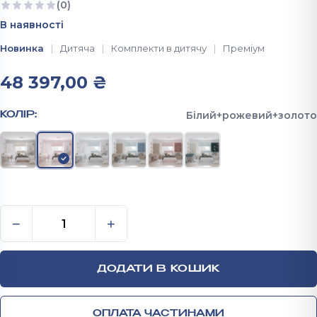
(0)
Ще немає відгуків
В наявності
Новинка
Дитяча
Комплекти в дитячу
Преміум
48 397,00
₴
Білий+рожевий+золото
КОЛІР:
Комплект в дитячу кімнату: Дитяче ліжко/Письмов
−
+
ДОДАТИ В КОШИК
ОПЛАТА ЧАСТИНАМИ