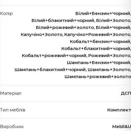
Колір
Білий+Бензин+Чорний,
Білий+блакитний+чорний, Білий+Золото,
Білий+рожевий+золото, Білий+Чорний,
Капучіно+Золото, Капучіно+Рожевий+Золото,
Кобальт+бензин+чорний,
Кобальт+блакитний+чорний,
Кобальт+рожевий+чорний, Рожевий+Золото,
Шампань+Бензин+Чорний,
Шампань+блакитний+чорний, Шампань+Золото,
Шампань+рожевий+золото
Матеріал
ДСП
Тип меблів
Комплект
Виробник
Mebli&U