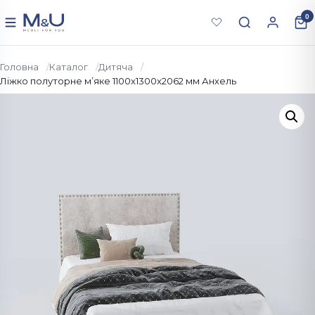
Перейти до вмісту
0
Меню
Головна
Каталог
Дитяча
Ліжко полуторне м’яке 1100x1300x2062 мм Анхель