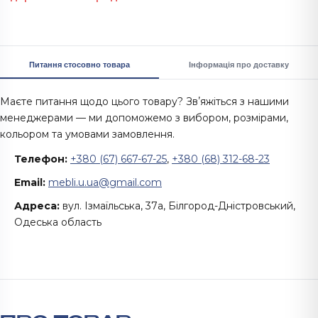
Питання стосовно товара
Інформація про доставку
Маєте питання щодо цього товару? Звʼяжіться з нашими
менеджерами — ми допоможемо з вибором, розмірами,
кольором та умовами замовлення.
Телефон:
+380 (67) 667-67-25
,
+380 (68) 312-68-23
Email:
mebli.u.ua@gmail.com
Адреса:
вул. Ізмаїльська, 37а, Білгород-Дністровський,
Одеська область