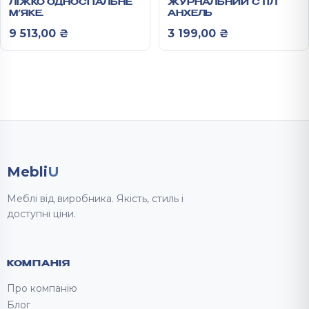
ЛІЖКО ОДНОСПАЛЬНЕ
ЖУРНАЛЬНИЙ СТІЛ
М’ЯКЕ
АНХЕЛЬ
1100X1000X2062 ММ
9 513,00
₴
3 199,00
₴
АНХЕЛЬ
Mebli
U
Меблі від виробника. Якість, стиль і
доступні ціни.
КОМПАНІЯ
Про компанію
Блог