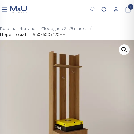
Перейти до вмісту
0
Меню
Головна
Каталог
Передпокій
Вішалки
Передпокій П-1 1950х600х420мм