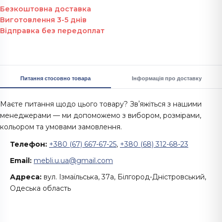
Безкоштовна доставка
Виготовлення 3-5 днів
Відправка без передоплат
Питання стосовно товара
Інформація про доставку
Маєте питання щодо цього товару? Звʼяжіться з нашими
менеджерами — ми допоможемо з вибором, розмірами,
кольором та умовами замовлення.
Телефон:
+380 (67) 667-67-25
,
+380 (68) 312-68-23
Email:
mebli.u.ua@gmail.com
Адреса:
вул. Ізмаїльська, 37а, Білгород-Дністровський,
Одеська область