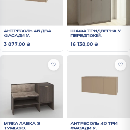
АНТРЕСОЛЬ 45 ДВА
ШАФА ТРИДВЕРНА У
ФАСАДИ У
ПЕРЕДПОКІЙ
ПЕРЕДПОКІЙ
2000Х1350Х550 ММ
3 877,00
₴
16 138,00
₴
450X900X550 ММ
РЕЙН
РЕЙН
М’ЯКА ЛАВКА З
АНТРЕСОЛЬ 45 ТРИ
ТУМБОЮ
ФАСАДИ У