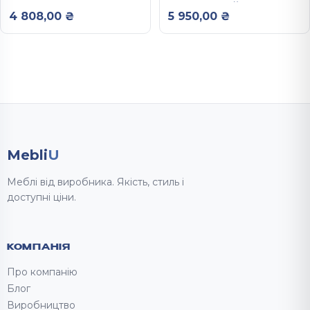
650Х1050Х350 ММ
ПЕРЕДПОКІЙ
4 808,00
₴
5 950,00
₴
РЕЙН
450X1200X550 ММ
РЕЙН
Mebli
U
Меблі від виробника. Якість, стиль і
доступні ціни.
КОМПАНІЯ
Про компанію
Блог
Виробництво